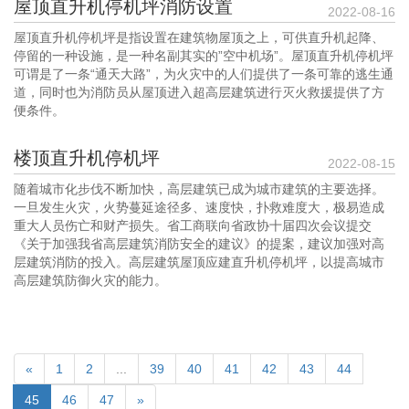
屋顶直升机停机坪消防设置
2022-08-16
屋顶直升机停机坪是指设置在建筑物屋顶之上，可供直升机起降、
停留的一种设施，是一种名副其实的”空中机场”。屋顶直升机停机坪
可谓是了一条“通天大路”，为火灾中的人们提供了一条可靠的逃生通
道，同时也为消防员从屋顶进入超高层建筑进行灭火救援提供了方
便条件。
楼顶直升机停机坪
2022-08-15
随着城市化步伐不断加快，高层建筑已成为城市建筑的主要选择。
一旦发生火灾，火势蔓延途径多、速度快，扑救难度大，极易造成
重大人员伤亡和财产损失。省工商联向省政协十届四次会议提交
《关于加强我省高层建筑消防安全的建议》的提案，建议加强对高
层建筑消防的投入。高层建筑屋顶应建直升机停机坪，以提高城市
高层建筑防御火灾的能力。
«
1
2
...
39
40
41
42
43
44
45
46
47
»